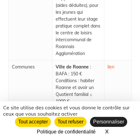
(aides déduites), pour
les jeunes qui
effectuent leur stage
pratique complet dans
le centre de loisirs
intercommunal de
Roannais
Agglomération
Communes
Ville de Roanne
:
lien
BAFA : 150 €
Conditions : habiter
Roanne et avoir un
Quotient familial ≤
1000 €
Ce site utilise des cookies et vous donne le contrôle sur
ceux que vous souhaitez activer
Ville de Firminy
:
lien
BAFA formation
Tout accepter
Tout refuser
Personnaliser
générale : 55 €
X
Masquer le 
Politique de confidentialité
BAFA