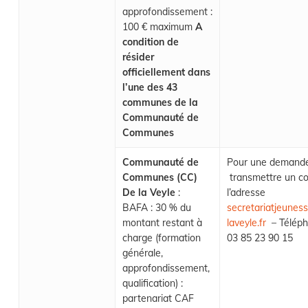
approfondissement :
100 € maximum
A
condition de
résider
officiellement dans
l’une des 43
communes de la
Communauté de
Communes
Communauté de
Pour une demande 
Communes (CC)
transmettre un cou
De la Veyle
:
l’adresse
BAFA : 30 % du
secretariatjeunes
montant restant à
laveyle.fr
– Téléph
charge (formation
03 85 23 90 15
générale,
approfondissement,
qualification) :
partenariat CAF