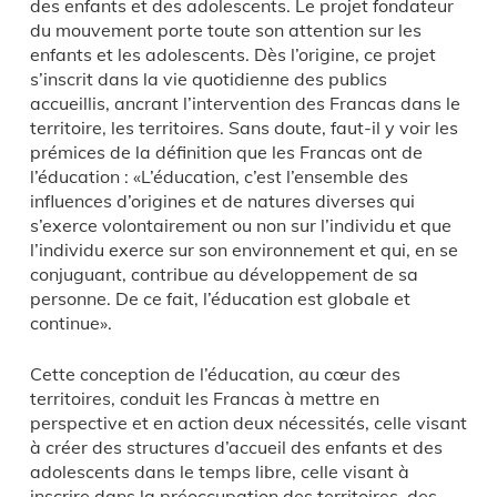
des enfants et des adolescents. Le projet fondateur
Centres de ressources
du mouvement porte toute son attention sur les
Chromatiques éditions – 47-49, rue du Docteur
Formation initiale
et continue des acteurs
enfants et les adolescents. Dès l’origine, ce projet
Arnold-Netter – 75012 Paris
éducatifs
s’inscrit dans la vie quotidienne des publics
accueillis, ancrant l’intervention des Francas dans le
Accompagnement à la fonction employeur
territoire, les territoires. Sans doute, faut-il y voir les
Développement de pratiques éducatives
prémices de la définition que les Francas ont de
innovantes
l’éducation : «L’éducation, c’est l’ensemble des
influences d’origines et de natures diverses qui
Accompagnement à l’élaboration et
s’exerce volontairement ou non sur l’individu et que
l’animation de rencontres, journée d’étude,
l’individu exerce sur son environnement et qui, en se
colloques…
conjuguant, contribue au développement de sa
personne. De ce fait, l’éducation est globale et
continue».
Contactez-nous
Cette conception de l’éducation, au cœur des
territoires, conduit les Francas à mettre en
perspective et en action deux nécessités, celle visant
à créer des structures d’accueil des enfants et des
adolescents dans le temps libre, celle visant à
inscrire dans la préoccupation des territoires, des