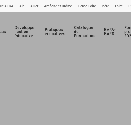
nale AuRA
Ain
Allier
Ardèche et Drôme
Haute-Loire
Isère
Loire
P
Développer
Catalogue
For
Pratiques
BAFA-
cas
l’action
de
pro
éducatives
BAFD
éducative
Formations
20