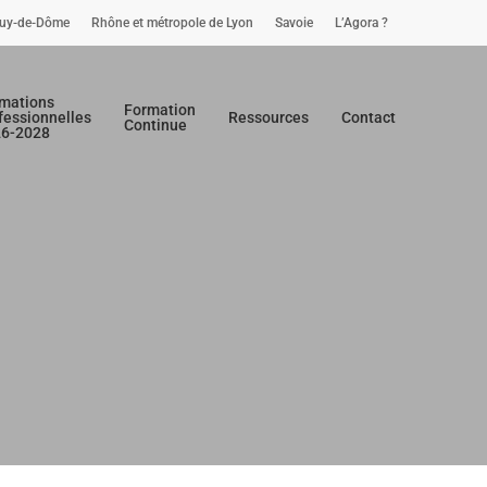
uy-de-Dôme
Rhône et métropole de Lyon
Savoie
L’Agora ?
mations
Formation
fessionnelles
Ressources
Contact
Continue
26-2028