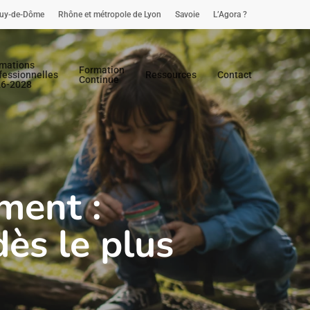
uy-de-Dôme
Rhône et métropole de Lyon
Savoie
L’Agora ?
mations
Formation
fessionnelles
Ressources
Contact
Continue
26-2028
ment :
dès le plus