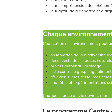
leur esprit critique ;
leur compréhension des phénomèn
leur aptitude à débattre et à ar
Chaque environnement 
L’éducation à l’environnement peut 
observation de la biodiversité loc
découverte des espaces naturels
projets autour du jardinage ;
lutte contre le gaspillage aliment
réflexion sur les ressources et les
enquêtes et expérimentations sci
Chaque espace de vie devient alors u
Le programme Centre 