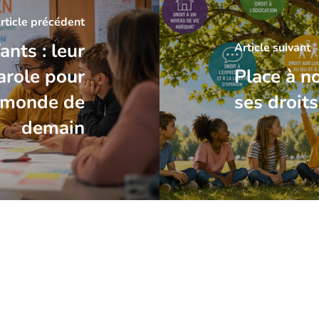
rticle précédent
ants : leur
Article suivant
arole pour
Place à no
e monde de
ses droit
demain