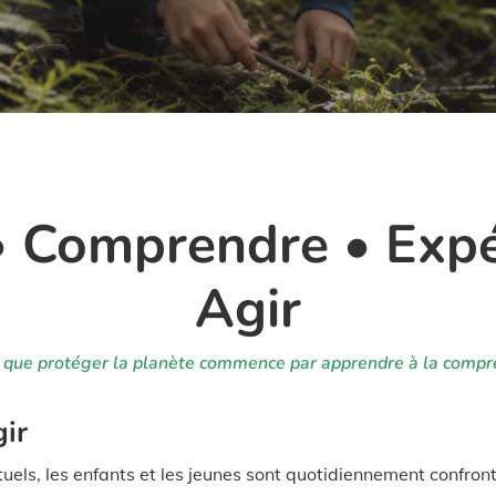
• Comprendre • Expé
Agir
 que protéger la planète commence par apprendre à la compr
ir
els, les enfants et les jeunes sont quotidiennement confront