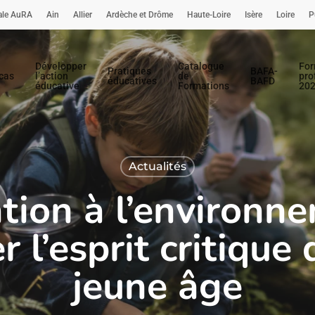
nale AuRA
Ain
Allier
Ardèche et Drôme
Haute-Loire
Isère
Loire
P
Développer
Catalogue
For
Pratiques
BAFA-
cas
l’action
de
pro
éducatives
BAFD
éducative
Formations
20
Actualités
tion à l’environne
 l’esprit critique 
jeune âge