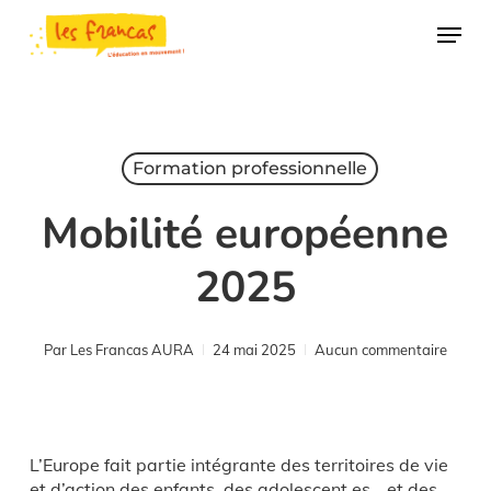
Skip
Panneau de gestion des cookies
Menu
to
main
content
Formation professionnelle
Mobilité européenne
2025
Par
Les Francas AURA
24 mai 2025
Aucun commentaire
L’Europe fait partie intégrante des territoires de vie
et d’action des enfants, des adolescent.es… et des